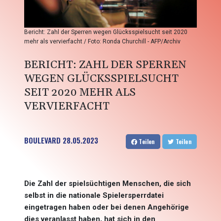
Bericht: Zahl der Sperren wegen Glücksspielsucht seit 2020
mehr als vervierfacht / Foto: Ronda Churchill - AFP/Archiv
BERICHT: ZAHL DER SPERREN
WEGEN GLÜCKSSPIELSUCHT
SEIT 2020 MEHR ALS
VERVIERFACHT
BOULEVARD
28.05.2023
Teilen
Teilen
Die Zahl der spielsüchtigen Menschen, die sich
selbst in die nationale Spielersperrdatei
eingetragen haben oder bei denen Angehörige
dies veranlasst haben, hat sich in den