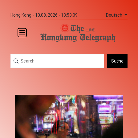
Deutsch
Hong Kong -
10.08. 2026 - 13:53:09
Suche