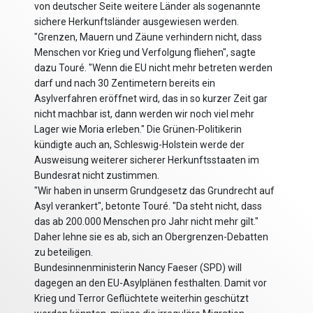
von deutscher Seite weitere Länder als sogenannte
sichere Herkunftsländer ausgewiesen werden.
"Grenzen, Mauern und Zäune verhindern nicht, dass
Menschen vor Krieg und Verfolgung fliehen", sagte
dazu Touré. "Wenn die EU nicht mehr betreten werden
darf und nach 30 Zentimetern bereits ein
Asylverfahren eröffnet wird, das in so kurzer Zeit gar
nicht machbar ist, dann werden wir noch viel mehr
Lager wie Moria erleben." Die Grünen-Politikerin
kündigte auch an, Schleswig-Holstein werde der
Ausweisung weiterer sicherer Herkunftsstaaten im
Bundesrat nicht zustimmen.
"Wir haben in unserm Grundgesetz das Grundrecht auf
Asyl verankert", betonte Touré. "Da steht nicht, dass
das ab 200.000 Menschen pro Jahr nicht mehr gilt."
Daher lehne sie es ab, sich an Obergrenzen-Debatten
zu beteiligen.
Bundesinnenministerin Nancy Faeser (SPD) will
dagegen an den EU-Asylplänen festhalten. Damit vor
Krieg und Terror Geflüchtete weiterhin geschützt