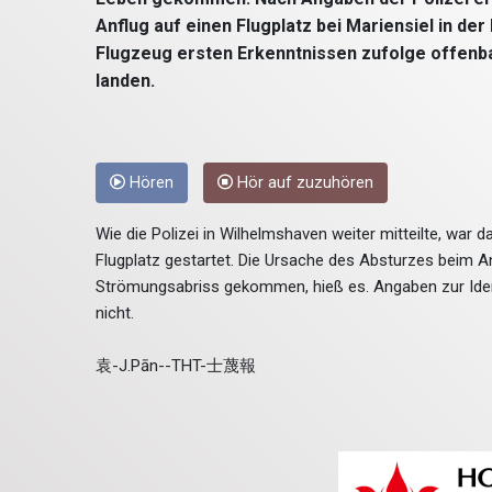
Anflug auf einen Flugplatz bei Mariensiel in d
Flugzeug ersten Erkenntnissen zufolge offenba
landen.
Hören
Hör auf zuzuhören
Wie die Polizei in Wilhelmshaven weiter mitteilte, wa
Flugplatz gestartet. Die Ursache des Absturzes beim An
Strömungsabriss gekommen, hieß es. Angaben zur Iden
nicht.
袁-J.Pān--THT-士蔑報