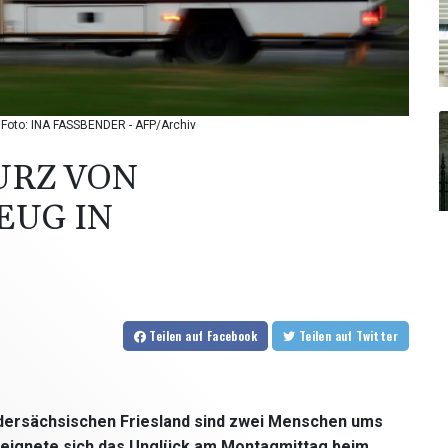
/ Foto: INA FASSBENDER - AFP/Archiv
URZ VON
EUG IN
Teilen
auf Facebook
Teilen
auf Twitter
edersächsischen Friesland sind zwei Menschen ums
eignete sich das Unglück am Montagmittag beim