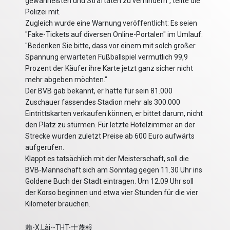
gewährleisten und Straftaten zu verhindern", teilte die
Polizei mit.
Zugleich wurde eine Warnung veröffentlicht: Es seien
"Fake-Tickets auf diversen Online-Portalen" im Umlauf:
"Bedenken Sie bitte, dass vor einem mit solch großer
Spannung erwarteten Fußballspiel vermutlich 99,9
Prozent der Käufer ihre Karte jetzt ganz sicher nicht
mehr abgeben möchten."
Der BVB gab bekannt, er hätte für sein 81.000
Zuschauer fassendes Stadion mehr als 300.000
Eintrittskarten verkaufen können, er bittet darum, nicht
den Platz zu stürmen. Für letzte Hotelzimmer an der
Strecke wurden zuletzt Preise ab 600 Euro aufwärts
aufgerufen.
Klappt es tatsächlich mit der Meisterschaft, soll die
BVB-Mannschaft sich am Sonntag gegen 11.30 Uhr ins
Goldene Buch der Stadt eintragen. Um 12.09 Uhr soll
der Korso beginnen und etwa vier Stunden für die vier
Kilometer brauchen.
賴-X.Lài--THT-士蔑報