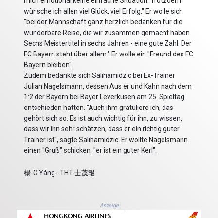
mich emotional keine einfache Situation. Trotzdem
wünsche ich allen viel Glück, viel Erfolg." Er wolle sich
"bei der Mannschaft ganz herzlich bedanken für die
wunderbare Reise, die wir zusammen gemacht haben.
Sechs Meistertitel in sechs Jahren - eine gute Zahl. Der
FC Bayern steht über allem." Er wolle ein "Freund des FC
Bayern bleiben".
Zudem bedankte sich Salihamidzic bei Ex-Trainer
Julian Nagelsmann, dessen Aus er und Kahn nach dem
1:2 der Bayern bei Bayer Leverkusen am 25. Spieltag
entschieden hatten. "Auch ihm gratuliere ich, das
gehört sich so. Es ist auch wichtig für ihn, zu wissen,
dass wir ihn sehr schätzen, dass er ein richtig guter
Trainer ist", sagte Salihamidzic. Er wollte Nagelsmann
einen "Gruß" schicken, "er ist ein guter Kerl".
楊-C.Yáng--THT-士蔑報
Anzeige