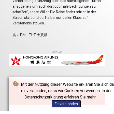
Vorbereitung, frühzeitig auch das nachfolgende Turnier
anzugehen, um auch dort optimale Bedingungen zu
schaffen", sagte Völler. Die Reise findet mitten in der
Saison statt und dürfte bei nicht allen Klubs auf
Verständnis stoßen.
袁-J.Pān--THT-士蔑報
Anzeige
Mit der Nutzung dieser Website erklären Sie sich da
einverstanden, dass wir Cookies verwenden. In der
© The Hong Kong Telegraph - 2026 - Alle Rechte
Datenschutzerklärung erfahren Sie mehr.
vorbehalten
Einverstanden