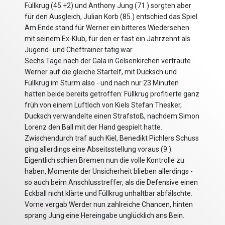
Füllkrug (45.+2) und Anthony Jung (71.) sorgten aber
für den Ausgleich, Julian Korb (85.) entschied das Spiel.
Am Ende stand für Werner ein bitteres Wiedersehen
mit seinem Ex-Klub, für den er fast ein Jahrzehnt als
Jugend- und Cheftrainer tätig war.
Sechs Tage nach der Gala in Gelsenkirchen vertraute
Werner auf die gleiche Startelf, mit Ducksch und
Füllkrug im Sturm also - und nach nur 23 Minuten
hatten beide bereits getroffen: Füllkrug profitierte ganz
früh von einem Luftloch von Kiels Stefan Thesker,
Ducksch verwandelte einen Strafstoß, nachdem Simon
Lorenz den Ball mit der Hand gespielt hatte.
Zwischendurch traf auch Kiel, Benedikt Pichlers Schuss
ging allerdings eine Abseitsstellung voraus (9.).
Eigentlich schien Bremen nun die volle Kontrolle zu
haben, Momente der Unsicherheit blieben allerdings -
so auch beim Anschlusstreffer, als die Defensive einen
Eckball nicht klärte und Füllkrug unhaltbar abfälschte.
Vorne vergab Werder nun zahlreiche Chancen, hinten
sprang Jung eine Hereingabe unglücklich ans Bein.