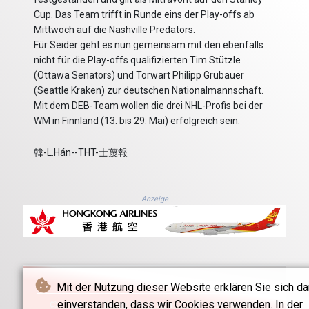
Cup. Das Team trifft in Runde eins der Play-offs ab
Mittwoch auf die Nashville Predators.
Für Seider geht es nun gemeinsam mit den ebenfalls
nicht für die Play-offs qualifizierten Tim Stützle
(Ottawa Senators) und Torwart Philipp Grubauer
(Seattle Kraken) zur deutschen Nationalmannschaft.
Mit dem DEB-Team wollen die drei NHL-Profis bei der
WM in Finnland (13. bis 29. Mai) erfolgreich sein.
韓-L.Hán--THT-士蔑報
Anzeige
Mit der Nutzung dieser Website erklären Sie sich da
einverstanden, dass wir Cookies verwenden. In der
© The Hong Kong Telegraph - 2026 - Alle Rechte