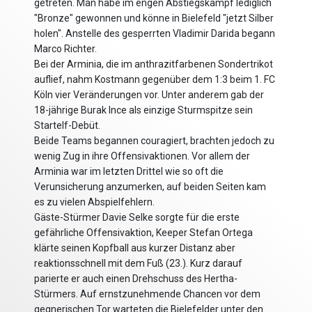
getreten. Man habe im engen Abstiegskampf lediglich
"Bronze" gewonnen und könne in Bielefeld "jetzt Silber
holen". Anstelle des gesperrten Vladimir Darida begann
Marco Richter.
Bei der Arminia, die im anthrazitfarbenen Sondertrikot
auflief, nahm Kostmann gegenüber dem 1:3 beim 1. FC
Köln vier Veränderungen vor. Unter anderem gab der
18-jährige Burak Ince als einzige Sturmspitze sein
Startelf-Debüt.
Beide Teams begannen couragiert, brachten jedoch zu
wenig Zug in ihre Offensivaktionen. Vor allem der
Arminia war im letzten Drittel wie so oft die
Verunsicherung anzumerken, auf beiden Seiten kam
es zu vielen Abspielfehlern.
Gäste-Stürmer Davie Selke sorgte für die erste
gefährliche Offensivaktion, Keeper Stefan Ortega
klärte seinen Kopfball aus kurzer Distanz aber
reaktionsschnell mit dem Fuß (23.). Kurz darauf
parierte er auch einen Drehschuss des Hertha-
Stürmers. Auf ernstzunehmende Chancen vor dem
gegnerischen Tor warteten die Bielefelder unter den