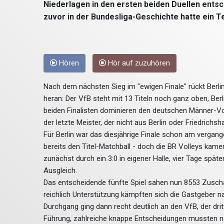
Niederlagen in den ersten beiden Duellen entschi
zuvor in der Bundesliga-Geschichte hatte ein T
Hören
Hör auf zuzuhören
Nach dem nächsten Sieg im "ewigen Finale" rückt Berli
heran: Der VfB steht mit 13 Titeln noch ganz oben, Berl
beiden Finalisten dominieren den deutschen Männer-Vol
der letzte Meister, der nicht aus Berlin oder Friedrichs
Für Berlin war das diesjährige Finale schon am verga
bereits den Titel-Matchball - doch die BR Volleys kam
zunächst durch ein 3:0 in eigener Halle, vier Tage spä
Ausgleich.
Das entscheidende fünfte Spiel sahen nun 8553 Zuscha
reichlich Unterstützung kämpften sich die Gastgeber n
Durchgang ging dann recht deutlich an den VfB, der drit
Führung, zahlreiche knappe Entscheidungen mussten nac