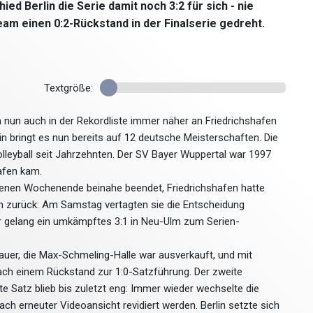
ed Berlin die Serie damit noch 3:2 für sich - nie
eam einen 0:2-Rückstand in der Finalserie gedreht.
Textgröße:
n nun auch in der Rekordliste immer näher an Friedrichshafen
in bringt es nun bereits auf 12 deutsche Meisterschaften. Die
leyball seit Jahrzehnten. Der SV Bayer Wuppertal war 1997
hafen kam.
ngenen Wochenende beinahe beendet, Friedrichshafen hatte
en zurück: Am Samstag vertagten sie die Entscheidung
ter gelang ein umkämpftes 3:1 in Neu-Ulm zum Serien-
uer, die Max-Schmeling-Halle war ausverkauft, und mit
ach einem Rückstand zur 1:0-Satzführung. Der zweite
te Satz blieb bis zuletzt eng: Immer wieder wechselte die
h erneuter Videoansicht revidiert werden. Berlin setzte sich