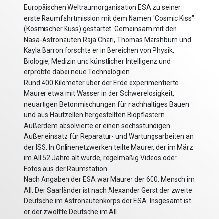
Europäischen Weltraumorganisation ESA zu seiner
erste Raumfahrtmission mit dem Namen "Cosmic Kiss"
(Kosmischer Kuss) gestartet. Gemeinsam mit den
Nasa-Astronauten Raja Chari, Thomas Marshburn und
Kayla Barron forschte er in Bereichen von Physik,
Biologie, Medizin und künstlicher Intelligenz und
erprobte dabei neue Technologien.
Rund 400 Kilometer über der Erde experimentierte
Maurer etwa mit Wasser in der Schwerelosigkeit,
neuartigen Betonmischungen für nachhaltiges Bauen
und aus Hautzellen hergestellten Biopflastern.
Außerdem absolvierte er einen sechsstündigen
Außeneinsatz für Reparatur- und Wartungsarbeiten an
der ISS. In Onlinenetzwerken teilte Maurer, der im März
im All 52 Jahre alt wurde, regelmäßig Videos oder
Fotos aus der Raumstation.
Nach Angaben der ESA war Maurer der 600. Mensch im
All. Der Saarländer ist nach Alexander Gerst der zweite
Deutsche im Astronautenkorps der ESA. Insgesamt ist
er der zwölfte Deutsche im All.