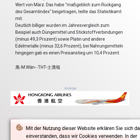
Wert von März. Das habe "maßgeblich zum Rückgang
des Gesamtindex" beigetragen, teilte das Statistikamt
mit.
Deutlich billiger wurden im Jahresvergleich zum
Beispiel auch Düngemittel und Stickstoffverbindungen
(minus 49,3 Prozent) sowie Platin und andere
Edelmetalle (minus 32,6 Prozent), bei Nahrungsmitteln
hingegen gab es einen Preisanstieg um 10,4 Prozent.
萬-M.Wàn--THT-士蔑報
Anzeige
Mit der Nutzung dieser Website erklären Sie sich da
einverstanden, dass wir Cookies verwenden. In der
© The Hong Kong Telegraph - 2026 - Alle Rechte