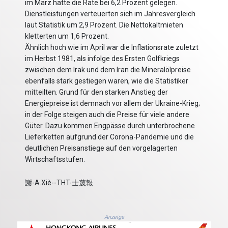
im März hatte die Rate bei 6,2 Prozent gelegen.
Dienstleistungen verteuerten sich im Jahresvergleich
laut Statistik um 2,9 Prozent. Die Nettokaltmieten
kletterten um 1,6 Prozent.
Ähnlich hoch wie im April war die Inflationsrate zuletzt
im Herbst 1981, als infolge des Ersten Golfkriegs
zwischen dem Irak und dem Iran die Mineralölpreise
ebenfalls stark gestiegen waren, wie die Statistiker
mitteilten. Grund für den starken Anstieg der
Energiepreise ist demnach vor allem der Ukraine-Krieg;
in der Folge steigen auch die Preise für viele andere
Güter. Dazu kommen Engpässe durch unterbrochene
Lieferketten aufgrund der Corona-Pandemie und die
deutlichen Preisanstiege auf den vorgelagerten
Wirtschaftsstufen.
謝-A.Xiè--THT-士蔑報
Anzeige