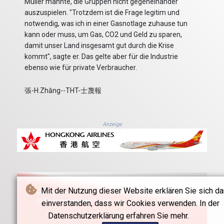
Müller mahnte, die Gruppen nicht gegeneinander
auszuspielen. "Trotzdem ist die Frage legitim und
notwendig, was ich in einer Gasnotlage zuhause tun
kann oder muss, um Gas, CO2 und Geld zu sparen,
damit unser Land insgesamt gut durch die Krise
kommt", sagte er. Das gelte aber für die Industrie
ebenso wie für private Verbraucher.
張-H.Zhāng--THT-士蔑報
Anzeige
Mit der Nutzung dieser Website erklären Sie sich da
© The Hong Kong Telegraph - 2026 - Alle Rechte
einverstanden, dass wir Cookies verwenden. In der
vorbehalten
Datenschutzerklärung erfahren Sie mehr.