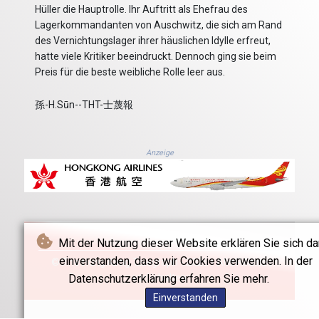
Hüller die Hauptrolle. Ihr Auftritt als Ehefrau des
Lagerkommandanten von Auschwitz, die sich am Rand
des Vernichtungslager ihrer häuslichen Idylle erfreut,
hatte viele Kritiker beeindruckt. Dennoch ging sie beim
Preis für die beste weibliche Rolle leer aus.
孫-H.Sūn--THT-士蔑報
Anzeige
Mit der Nutzung dieser Website erklären Sie sich da
einverstanden, dass wir Cookies verwenden. In der
© The Hong Kong Telegraph - 2026 - Alle Rechte
Datenschutzerklärung erfahren Sie mehr.
vorbehalten
Einverstanden